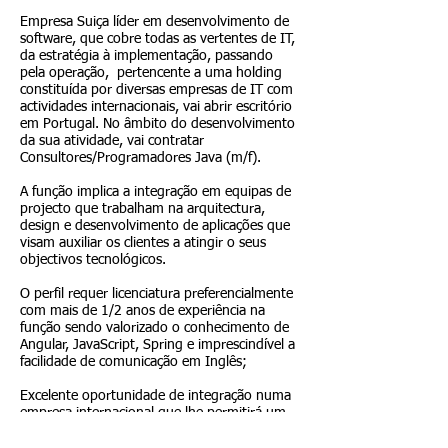
Empresa Suiça líder em desenvolvimento de
software, que cobre todas as vertentes de IT,
da estratégia à implementação, passando
pela operação, pertencente a uma holding
constituída por diversas empresas de IT com
actividades internacionais, vai abrir escritório
em Portugal. No âmbito do desenvolvimento
da sua atividade, vai contratar
Consultores/Programadores Java (m/f).
A função implica a integração em equipas de
projecto que trabalham na arquitectura,
design e desenvolvimento de aplicações que
visam auxiliar os clientes a atingir o seus
objectivos tecnológicos.
O perfil requer licenciatura preferencialmente
com mais de 1/2 anos de experiência na
função sendo valorizado o conhecimento de
Angular, JavaScript, Spring e imprescindível a
facilidade de comunicação em Inglês;
Excelente oportunidade de integração numa
empresa internacional que lhe permitirá um
período inicial de 2/3 meses em Zurich para
melhor enquadramento na cultura da