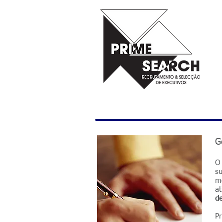
G
O
su
me
at
de
Pr