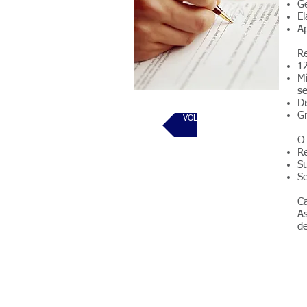
Ge
El
Ap
Re
12
Mí
se
Di
Gr
VOLTAR
O
Re
Su
S
Ca
As
de