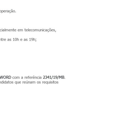
operação.
encialmente em telecomunicações,
entre as 10h e as 19h;
 WORD
com a referência
2341/19/MB
.
ndidatos que reúnam os requisitos