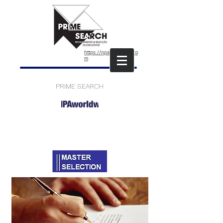
https://npaworldwide.co
m
PRIME SEARCH