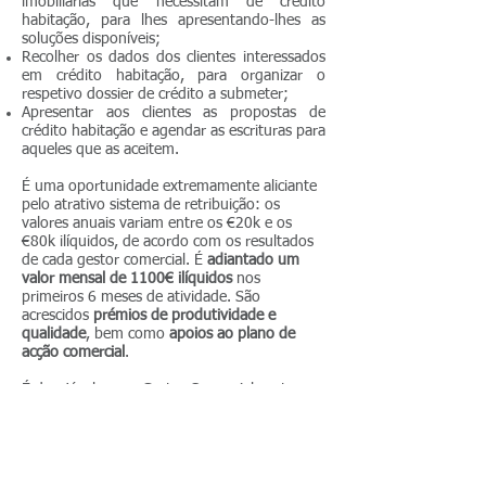
imobiliárias que necessitam de crédito
habitação, para lhes apresentando-lhes as
soluções disponíveis;
Recolher os dados dos clientes interessados
em crédito habitação, para organizar o
respetivo dossier de crédito a submeter;
Apresentar aos clientes as propostas de
crédito habitação e agendar as escrituras para
aqueles que as aceitem.
É uma oportunidade extremamente aliciante
pelo atrativo sistema de retribuição: os
valores anuais variam entre os €20k e os
€80k ilíquidos, de acordo com os resultados
de cada gestor comercial. É
adiantado um
valor mensal de 1100€ ilíquidos
nos
primeiros 6 meses de atividade. São
acrescidos
prémios de produtividade e
qualidade
, bem como
apoios ao plano de
acção comercial
.
É desejável que o Gestor Comercial capte e
realize 2 a 3 escrituras por mês. Para tal, o
perfil
deve contemplar:
Residência na zona referida;
Carta de condução e viatura própria;
Orientação para o cliente;