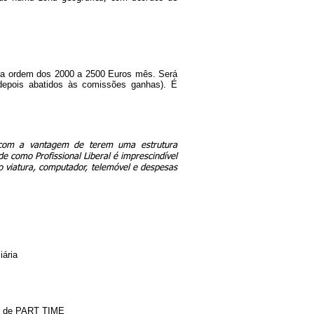
na ordem dos 2000 a 2500 Euros mês. Será
depois abatidos às comissões ganhas). É
o com a vantagem de terem uma estrutura
 como Profissional Liberal é imprescindível
lo viatura, computador, telemóvel e despesas
iária
me de PART TIME