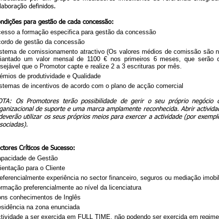
laboração definidos.
ndições para gestão de cada concessão:
esso a formação especifica para gestão da concessão
ordo de gestão da concessão
stema de comissionamento atractivo (Os valores médios de comissão são 
iantado um valor mensal de 1100 € nos primeiros 6 meses, que serão 
sejável que o Promotor capte e realize 2 a 3 escrituras por mês.
émios de produtividade e Qualidade
stemas de incentivos de acordo com o plano de acção comercial
TA: Os Promotores terão possibilidade de gerir o seu próprio negóci
ganizacional de suporte e uma marca amplamente reconhecida. Abrir actividade
deverão utilizar os seus próprios meios para exercer a actividade (por exemp
sociadas).
ctores Críticos de Sucesso:
pacidade de Gestão
ientação para o Cliente
eferencialmente experiência no sector financeiro, seguros ou mediação imobil
rmação preferencialmente ao nível da licenciatura
ns conhecimentos de Inglês
sidência na zona enunciada
tividade a ser exercida em FULL TIME, não podendo ser exercida em regi