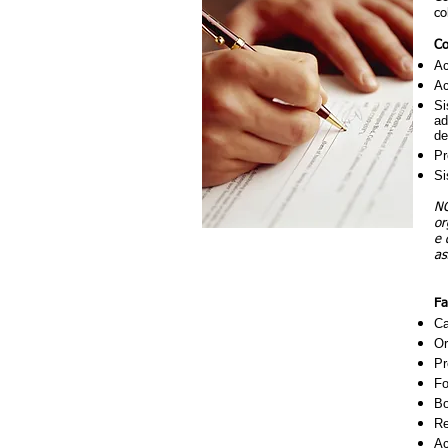
co
Co
Ac
Ac
Si
ad
de
Pr
Si
NO
or
e 
as
Fa
Ca
Or
Pr
Fo
Bo
Re
Ac