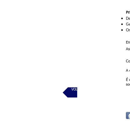
Pr
De
Ge
Or
En
As
Co
A 
É 
so
VOLTAR