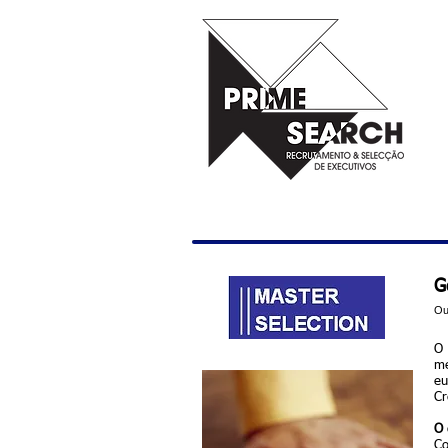
G
Ou
O 
me
eu
Cr
O 
Co