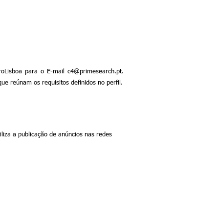
roLisboa para o E-mail c
4@primesearch.pt.
e reúnam os requisitos definidos no perfil.
iliza a
publicação
de anúncios nas redes