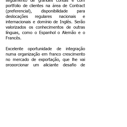
seguimento de grandes contas e com
portfolio de clientes na área de Contract
(preferencial), disponibilidade para
deslocações regulares nacionais e
internacionais e domínio de Inglês. Serão
valorizados os conhecimentos de outras
línguas, como o Espanhol o Alemão e o
Francês.
Excelente oportunidade de integração
numa organização em franco crescimento
no mercado de exportação, que lhe vai
proporcionar um aliciante desafio de
desenvolvimento profissional.
Envie o seu CV para Prime Search, com
indicação da Referência
2311CT/16/JM para o E-mail
c4@primesearch.pt
. Asseguramos
rigoroso sigilo. No prazo de 15 dias
contactaremos os candidatos que reúnam
os requisitos definidos no perfil.
Com os melhores cumprimentos,