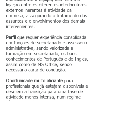
ligação entre os diferentes interlocutores
externos inerentes à atividade da
empresa, assegurando o tratamento dos
assuntos e o envolvimentos dos demais
intervenientes.
Perfil
que requer experiência consolidada
em funções de secretariado e assessoria
administrativa, sendo valorizada a
formação em secretariado, os bons
conhecimentos de Português e de Inglês,
assim como de MS Office, sendo
necessário carta de condução.
Oportunidade muito aliciante
para
profissionais que já estejam disponíveis e
desejem a transição para uma fase de
atividade menos intensa, num regime
híbrido muito interessante para uma maior
disponibilidade para atividades extra-
profissionais.
Envie o seu CV para
c4@primesearch.pt
,
com indicação da Referência