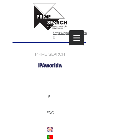
https://npaworldwide.co
m
PRIME SEARCH
PT
ENG