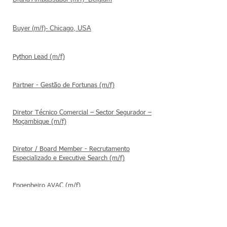
Buyer (m/f)- Chicago, USA
Python Lead (m/f)
Partner - Gestão de F
ortunas
(m/f)
Diretor Técnico
Comercial
– Sector Segurador –
Moçambique
(m/f)
Diretor / Board Member - Recrutamento
Especializado e Executive Search (m/f)
Engenheiro AVAC (m/f)
Partner - Tax Practice (m/f)