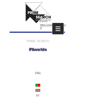
https://npaworldwide.co
m
PRIME SEARCH
ENG
PT